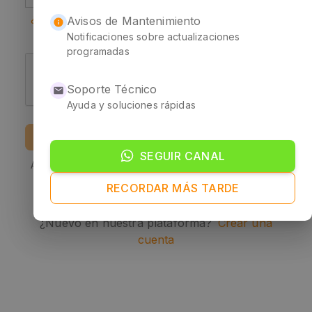
¿Olvidaste tu contraseña?
Avisos de Mantenimiento
Notificaciones sobre actualizaciones
programadas
Soporte Técnico
Ayuda y soluciones rápidas
INICIAR SESIÓN
SEGUIR CANAL
Al ingresar aceptas nuestros
Términos y Condiciones
de uso
.
RECORDAR MÁS TARDE
¿Nuevo en nuestra plataforma?
Crear una
cuenta