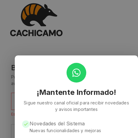
Bienvenido a
CACHICAMO! 👋🏻
Por favor, inicie sesión en su cuenta y comience la
aventura
¡Mantente Informado!
Correo
Sigue nuestro canal oficial para recibir novedades
y avisos importantes
Este campo es requerido
Novedades del Sistema
Nuevas funcionalidades y mejoras
Contraseña